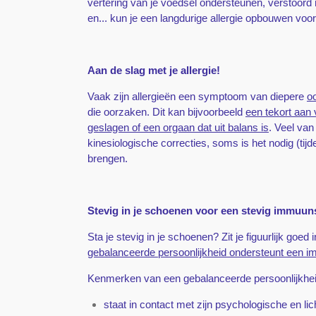
vertering van je voedsel ondersteunen, verstoord 
en... kun je een langdurige allergie opbouwen voo
Aan de slag met je allergie!
Vaak zijn allergieën een symptoom van diepere
o
die oorzaken. Dit kan bijvoorbeeld
een tekort aan
geslagen of een orgaan dat uit balans is
. Veel va
kinesiologische correcties, soms is het nodig (tij
brengen.
Stevig in je schoenen voor een stevig immuu
Sta je stevig in je schoenen? Zit je figuurlijk goed in
gebalanceerde persoonlijkheid ondersteunt een 
Kenmerken van een gebalanceerde persoonlijkhei
staat in contact met zijn psychologische en li