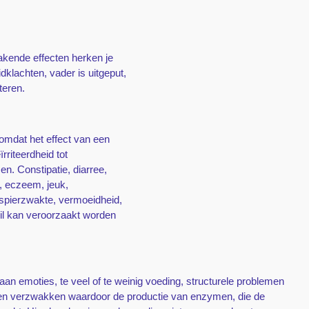
makende effecten herken je
klachten, vader is uitgeput,
tteren.
 omdat het effect van een
rriteerdheid tot
n. Constipatie, diarree,
, eczeem, jeuk,
 spierzwakte, vermoeidheid,
il kan veroorzaakt worden
an emoties, te veel of te weinig voeding, structurele problemen
anen verzwakken waardoor de productie van enzymen, die de