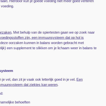
raakt. Hierdoor kun je goede voeding niet meer goed verteren
r voeding.
orzaken
. Met behulp van de spiertesten gaan we op zoek naar
 voedingsstoffen zijn, een immuunsysteem dat op hol is
n deze oorzaken kunnen in balans worden gebracht met
delijk) een supplement te slikken om je lichaam weer in balans te
nsysteem
 je vel, dan zit je vaak ook letterlijk goed in je vel.
Een
immuunsysteem dat ziektes kan weren
.
d:
chamelijke behoeften