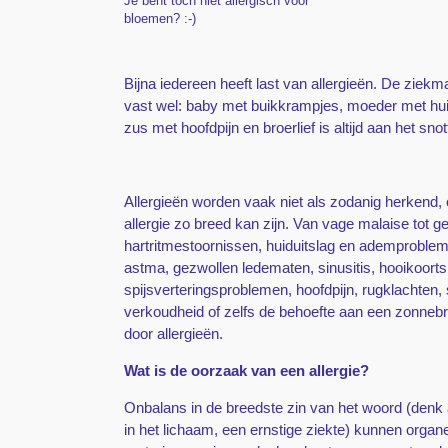
Je bent toch niet allergisch voor
bloemen? :-)
Bijna iedereen heeft last van allergieën. De ziek
vast wel: baby met buikkrampjes, moeder met huid
zus met hoofdpijn en broerlief is altijd aan het sno
Allergieën worden vaak niet als zodanig herkend,
allergie zo breed kan zijn. Van vage malaise tot geï
hartritmestoornissen, huiduitslag en ademprobleme
astma, gezwollen ledematen, sinusitis, hooikoorts
spijsverteringsproblemen, hoofdpijn, rugklachten,
verkoudheid of zelfs de behoefte aan een zonnebr
door allergieën.
Wat is de oorzaak van een allergie?
Onbalans in de breedste zin van het woord (denk a
in het lichaam, een ernstige ziekte) kunnen org