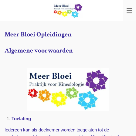
Ga
direct
naar
de
hoofdinhoud
Meer Bloei Opleidingen
Algemene voorwaarden
Toelating
Iedereen kan als deelnemer worden toegelaten tot de