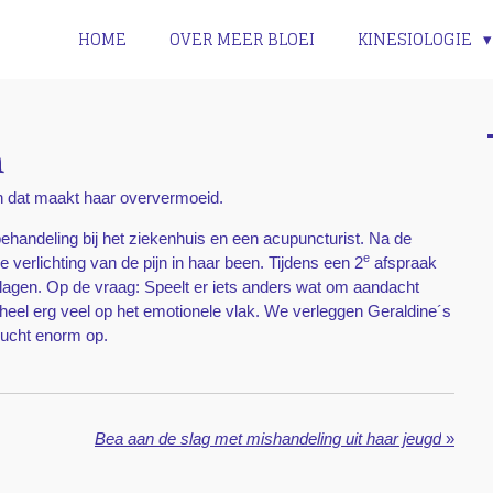
HOME
OVER MEER BLOEI
KINESIOLOGIE
n
en dat maakt haar oververmoeid.
behandeling bij het ziekenhuis en een acupuncturist. Na de
e
 verlichting van de pijn in haar been. Tijdens een 2
afspraak
lagen. Op de vraag: Speelt er iets anders wat om aandacht
lt heel erg veel op het emotionele vlak. We verleggen Geraldine´s
lucht enorm op.
Bea aan de slag met mishandeling uit haar jeugd
»